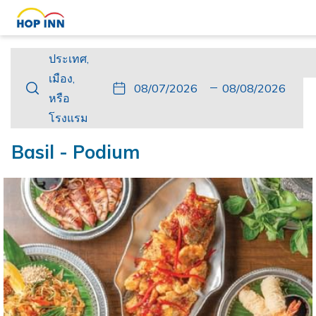
ประเทศ,
ประเทศ,
เมือง,
เมือง,
ปุ่ม
วัน
วัน
ปุ่ม
วัน
วัน
หรือ
หรือ
นี้
ที่
เช็ค
นี้
เดิน
เช็ค
โรงแรม
โรงแรม
จะ
เข้า
อิน
จะ
ทาง
เอา
เปิด
พัก
ที่
เปิด
กลับ
ท์
Basil - Podium
ปฏิทิน
เลือก
ปฏิทิน
ที่
เพื่อ
คือ
เพื่อ
เลือก
ใช้
7.
ใช้
คือ
เลือก
สิงหาคม
เลือก
8.
วัน
2026.
วัน
สิงหาคม
ที่
ที่
2026.
เช็ค
เช็ค
อิน
เอา