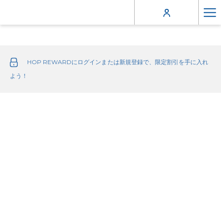
Ha
Me
HOP REWARDにログインまたは新規登録で、限定割引を手に入れ
よう！