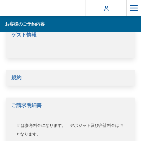
Ha
Me
お客様のご予約内容
ゲスト情報
規約
ご請求明細書
# は参考料金になります。 デポジット及び合計料金は #
となります。