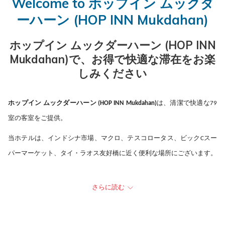
Welcome to ホップイン ムックダ
ン
イ
た
ン
ア
た
will
ーハーン​ (HOP INN Mukdahan)
を
ン
チ
を
ウ
チ
update
押
ェ
押
ト
ャ
the
ホップイン ムックダーハーン​ (HOP INN
す
ッ
す
ッ
content
Mukdahan)で、お得で快適な滞在をお楽
と
ク
と
ク
above
しみください
チ
イ
チ
ア
ェ
ン
ェ
ウ
ッ
日
ッ
ト
ホップイン ムックダーハーン​ (HOP INN Mukdahan)
は、清潔で快適な79
ク
は
ク
日
室の客室をご提供。
イ
5
ア
は
当ホテルは、インドシナ市場、マクロ、テスコロータス、ビックCスー
ン
日
ウ
6
パーマーケット、タイ・ラオス友好橋に近く便利な場所にございます。
日
8
ト
日
を
月
日
8
選
2026.
を
月
さらに読む
タイでご予算に合わせた旅行を計画中で
択
選
2026.
すか？
す
択