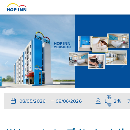
Previous
Slideshow
Clicking
客
こ
チ
選
こ
チ
選
1
,
2
名
control
on
室
の
ェ
択
の
ェ
択
buttons
the
ボ
ッ
さ
ボ
ッ
さ
following
タ
ク
れ
タ
ク
れ
links