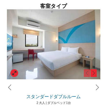
でお得なホテルをお探しなら、HOP
る
す
ムックダーハーン（Mukdahan）
客室タイプ
カ
る
INN HOTELがぴったりです。
レ
カ
タイの主要都市に位置するHOP INN HOTELは、お手頃な価格で充実し
ン
レ
た客室を提供しています。
ダ
ン
快適なベッドや無料の高速Wi-Fi、広々とした駐車スペースなど、ビジ
ー
ダ
ネスや観光に最適な宿泊施設をご用意しており、さらに淹れたてのホッ
が
ー
トコーヒーもご利用いただけます。
開
が
き
開
ま
き
す。
ま
ホップイン ムックダーハーン​ (HOP INN Mukdahan)
す。
18 Chayangkul Kor Road, Mukdahan Sub District, Mueang
Next
Mukdahan District, Mukdahan 49000
Previous
スタンダードダブルルーム
Tel.: +66(0) 2080 2222
2 大人
|
ダブルベッド1台
E-mail:
callcenter@hopinnhotel.com