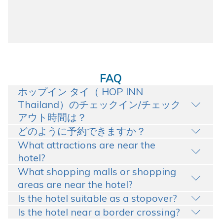
FAQ
ホップイン タイ（ HOP INN
Thailand）のチェックイン/チェック
アウト時間は？
どのように予約できますか？
What attractions are near the
hotel?
What shopping malls or shopping
areas are near the hotel?
Is the hotel suitable as a stopover?
Is the hotel near a border crossing?