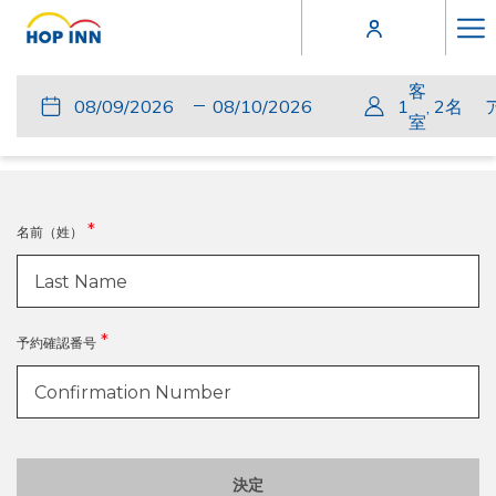
Ha
Me
おかえりなさい！
客
こ
チ
選
こ
チ
選
1
,
2
名
室
の
ェ
択
の
ェ
択
確認番号と名前（姓）を入力してください
ボ
ッ
さ
ボ
ッ
さ
タ
ク
れ
タ
ク
れ
ン
イ
た
ン
ア
た
名前（姓）
を
ン
チ
を
ウ
チ
押
ェ
押
ト
ャ
す
ッ
す
ッ
予約確認番号
と
ク
と
ク
チ
イ
チ
ア
ェ
ン
ェ
ウ
ッ
日
ッ
ト
ク
は
ク
日
決定