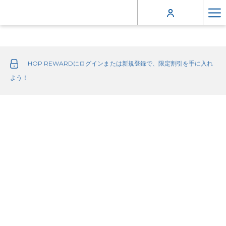
Ha
Me
HOP REWARDにログインまたは新規登録で、限定割引を手に入れ
よう！