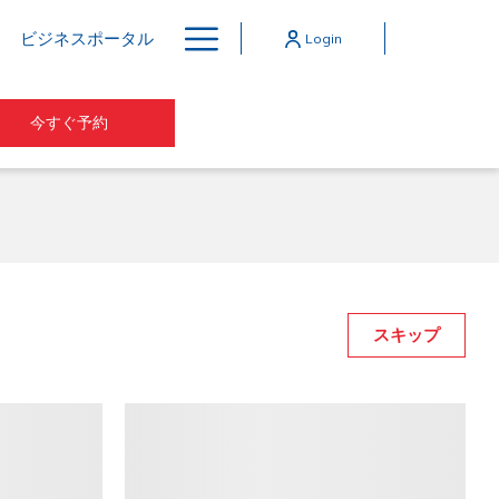
Hamburger
ビジネスポータル
Login
Menu
新しいタブで開く
今すぐ予約
スキップ